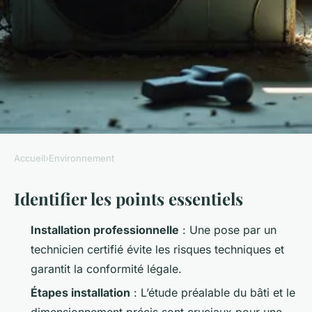
Accueil
›
Environnement
ENVIRONNEMENT
Identifier les points essentiels
Quels problèmes peuvent
survenir lors de l'installation
Installation professionnelle
: Une pose par un
de climatisation ?
technicien certifié évite les risques techniques et
garantit la conformité légale.
Joséphine
•
16/06/2026 07:35
•
9 min de lecture
Étapes installation
: L’étude préalable du bâti et le