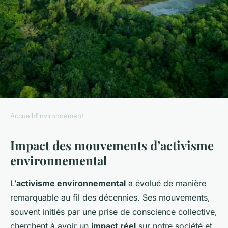
Accueil
›
Environnement
ENVIRONNEMENT
Impact des mouvements d’activisme
Activisme environnemental,
environnemental
a-t-il un impact réel ?
L’
activisme environnemental
a évolué de manière
Iris
•
20 décembre 2024
•
5 min de lecture
remarquable au fil des décennies. Ses mouvements,
souvent initiés par une prise de conscience collective,
cherchent à avoir un
impact réel
sur notre société et