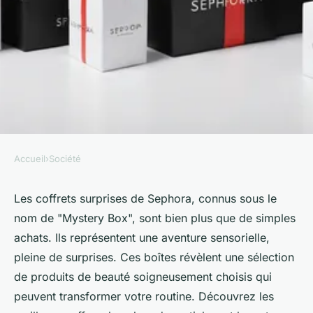
Accueil
›
Société
SOCIÉTÉ
Les coffrets surprises à ne pas
Les coffrets surprises de Sephora, connus sous le
nom de "Mystery Box", sont bien plus que de simples
rater : mystery box sephora
achats. Ils représentent une aventure sensorielle,
pleine de surprises. Ces boîtes révèlent une sélection
Iris
•
16 mars 2025
•
3 min de lecture
de produits de beauté soigneusement choisis qui
peuvent transformer votre routine. Découvrez les