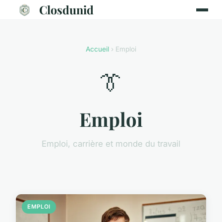
Closdunid
Accueil
› Emploi
👔
Emploi
Emploi, carrière et monde du travail
EMPLOI