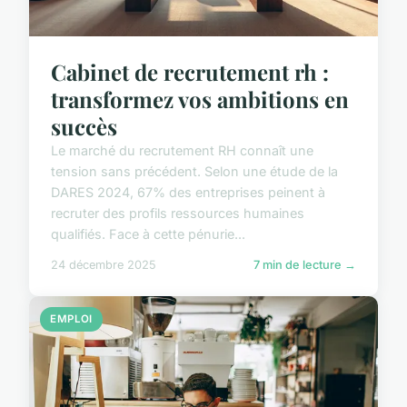
Cabinet de recrutement rh :
transformez vos ambitions en
succès
Le marché du recrutement RH connaît une
tension sans précédent. Selon une étude de la
DARES 2024, 67% des entreprises peinent à
recruter des profils ressources humaines
qualifiés. Face à cette pénurie...
24 décembre 2025
7 min de lecture →
EMPLOI