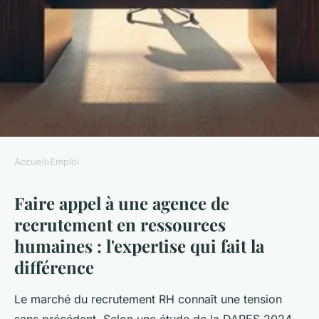
Accueil
›
Emploi
EMPLOI
Faire appel à une agence de
Cabinet de recrutement rh :
recrutement en ressources
transformez vos ambitions en
humaines : l'expertise qui fait la
succès
différence
Iris
•
24 décembre 2025
•
7 min de lecture
Le marché du recrutement RH connaît une tension