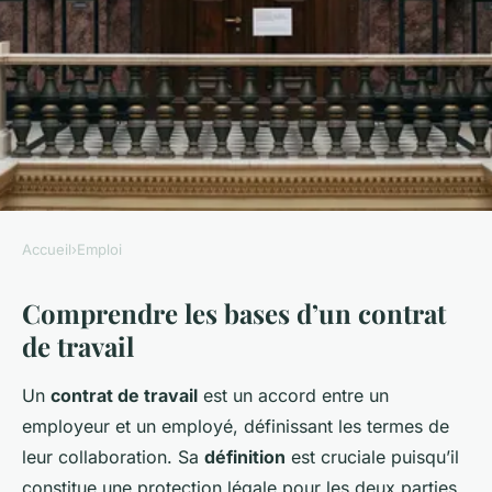
Accueil
›
Emploi
EMPLOI
Comprendre les bases d’un contrat
Comment bien lire et
de travail
interpréter son contrat de
travail ?
Un
contrat de travail
est un accord entre un
employeur et un employé, définissant les termes de
Iris
•
20 décembre 2024
•
5 min de lecture
leur collaboration. Sa
définition
est cruciale puisqu’il
constitue une protection légale pour les deux parties,