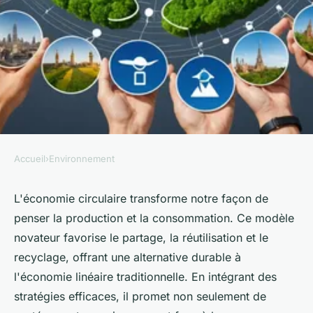
Accueil
›
Environnement
ENVIRONNEMENT
L'économie circulaire : le futur
L'économie circulaire transforme notre façon de
penser la production et la consommation. Ce modèle
durable à portée de main
novateur favorise le partage, la réutilisation et le
recyclage, offrant une alternative durable à
Iris
•
22 mars 2025
•
3 min de lecture
l'économie linéaire traditionnelle. En intégrant des
stratégies efficaces, il promet non seulement de