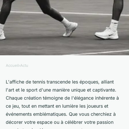
Accueil
›
Actu
ACTU
Affiche tennis : l'élégance du
L'affiche de tennis transcende les époques, alliant
l'art et le sport d'une manière unique et captivante.
sport à travers le temps
Chaque création témoigne de l'élégance inhérente à
ce jeu, tout en mettant en lumière les joueurs et
Iris
•
17 mars 2025
•
3 min de lecture
événements emblématiques. Que vous cherchiez à
décorer votre espace ou à célébrer votre passion