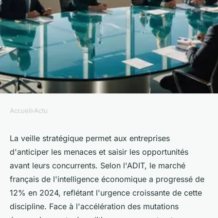
Accueil
›
Actu
ACTU
Les clés du succès avec un
La veille stratégique permet aux entreprises
d'anticiper les menaces et saisir les opportunités
cabinet de veille stratégique
avant leurs concurrents. Selon l'ADIT, le marché
français de l'intelligence économique a progressé de
Iris
•
16 février 2026
•
8 min de lecture
12% en 2024, reflétant l'urgence croissante de cette
discipline. Face à l'accélération des mutations