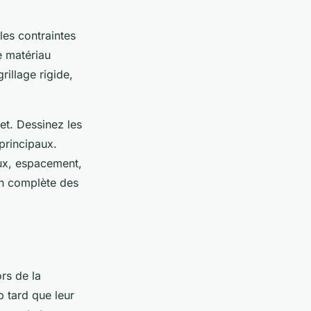
les contraintes
e matériau
rillage rigide,
et. Dessinez les
principaux.
aux, espacement,
ion complète des
ors de la
 tard que leur