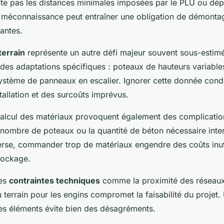
cte pas les distances minimales imposées par le PLU ou dép
e méconnaissance peut entraîner une obligation de démonta
antes.
terrain
représente un autre défi majeur souvent sous-estimé
 des adaptations spécifiques : poteaux de hauteurs variable
ystème de panneaux en escalier. Ignorer cette donnée cond
allation et des surcoûts imprévus.
calcul des matériaux provoquent également des complicatio
 nombre de poteaux ou la quantité de béton nécessaire inte
nverse, commander trop de matériaux engendre des coûts inut
tockage.
les
contraintes techniques
comme la proximité des réseaux
du terrain pour les engins compromet la faisabilité du projet.
es éléments évite bien des désagréments.