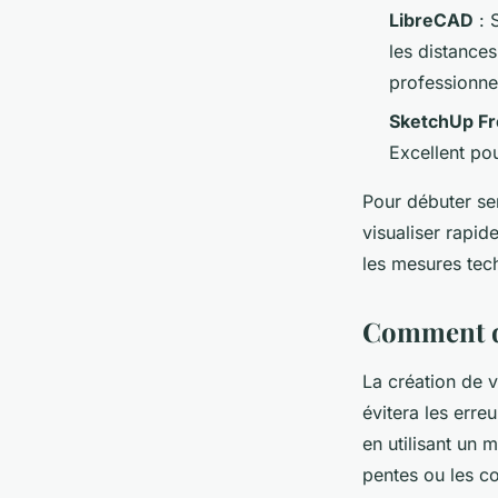
LibreCAD
: 
les distances
professionnel
SketchUp F
Excellent pou
Pour débuter s
visualiser rapid
les mesures tech
Comment de
La création de v
évitera les err
en utilisant un 
pentes ou les co