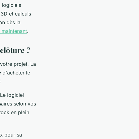
logiciels
 3D et calculs
on dès la
i maintenant
.
clôture ?
votre projet. La
 d'acheter le
!
e logiciel
saires selon vos
tock en plein
ux pour sa