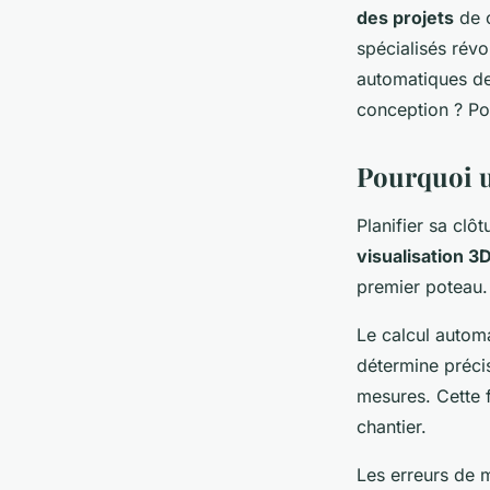
Iris
•
19 décembre 2025
•
7 min de lecture
des projets
de c
spécialisés révo
automatiques de
conception ? Pou
Pourquoi ut
Planifier sa clô
visualisation 3
premier poteau. 
Le calcul autom
détermine préci
mesures. Cette f
chantier.
Les erreurs de 