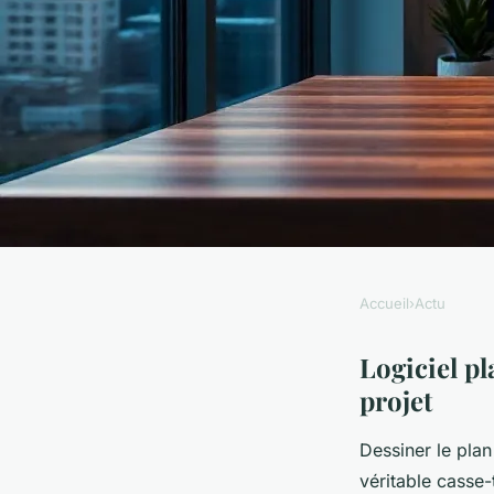
Accueil
›
Actu
ACTU
Logiciel plan de clô
Logiciel pl
projet
un projet réussi
Dessiner le plan
véritable casse-