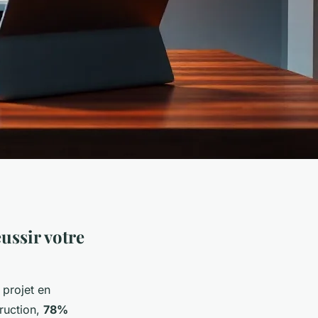
éussir votre
 projet en
truction,
78%