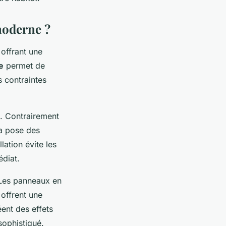
moderne ?
offrant une
e
permet de
 contraintes
s. Contrairement
la pose des
lation évite les
édiat.
. Les panneaux en
 offrent une
ent des effets
sophistiqué.