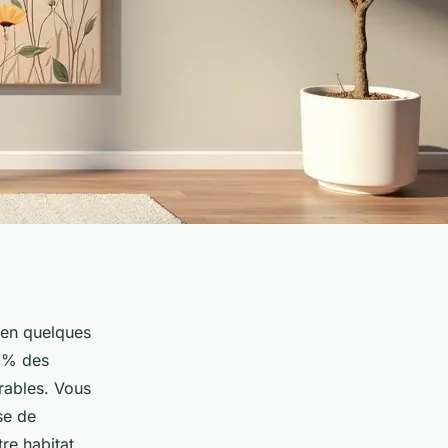
 en quelques
73% des
urables. Vous
se de
re habitat.