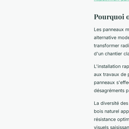
Iris
•
23 février 2026
•
8 min de lecture
Pourquoi o
Les panneaux mu
alternative mod
transformer rad
d'un chantier cl
L'installation r
aux travaux de p
panneaux s'effec
désagréments pr
La diversité des
bois naturel ap
résistance optim
visuels saisissa