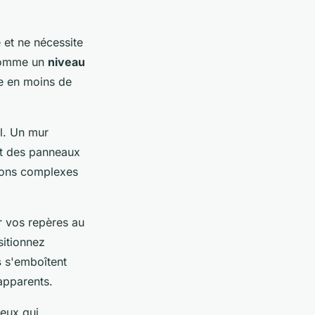
 et ne nécessite
 comme un
niveau
ce en moins de
al. Un mur
rt des panneaux
tions complexes
r vos repères au
sitionnez
s
s'emboîtent
apparents.
ceux qui