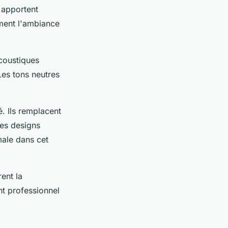
s apportent
rment l'ambiance
coustiques
Les tons neutres
é. Ils remplacent
des designs
male dans cet
ent la
t professionnel