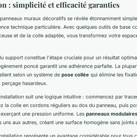
on : simplicité et efficacité garanties
de panneaux muraux décoratifs se révèle étonnamment simple
ce technique particulière. Avec quelques outils de base
ceuse et de la colle adaptée, vous transformez votre espa
u support constitue l'étape cruciale pour un résultat optim
légèrement poncé garantit une adhérence parfaite. La plupa
allent selon un système de
pose collée
qui élimine les fixa
de perçage hasardeux.
nstallation suit une logique intuitive : commencez par trace
ez la colle en cordons réguliers au dos du panneau, puis po
 exerçant une pression uniforme. Les
panneaux modulaire
es uns aux autres, créant une surface homogène sans joints 
'installation représente un avantage considérable pour tous 