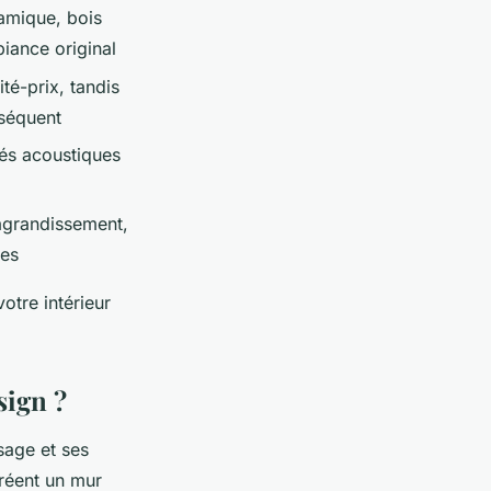
amique, bois
iance original
té-prix, tandis
nséquent
étés acoustiques
agrandissement,
ses
otre intérieur
sign ?
sage et ses
réent un mur