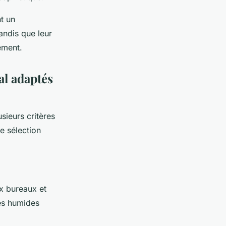
nt un
tandis que leur
ement.
l adaptés
sieurs critères
e sélection
x bureaux et
es humides