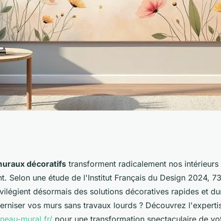
illez vos murs
uraux décoratifs
transforment radicalement nos intérieurs
t. Selon une étude de l'Institut Français du Design 2024, 
ité
ivilégient désormais des solutions décoratives rapides et d
rniser vos murs sans travaux lourds ? Découvrez l'experti
neau-mural.fr/
pour une transformation spectaculaire de vot