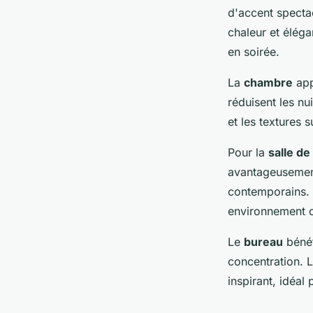
d'accent spectac
chaleur et élég
en soirée.
La
chambre
app
réduisent les nu
et les textures s
Pour la
salle de
avantageusement
contemporains. 
environnement c
Le
bureau
bénéf
concentration. 
inspirant, idéal