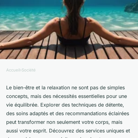
Accueil
›
Société
SOCIÉTÉ
Plongez dans l'univers du
Le bien-être et la relaxation ne sont pas de simples
concepts, mais des nécessités essentielles pour une
bien-être et de la relaxation
vie équilibrée. Explorer des techniques de détente,
des soins adaptés et des recommandations éclairées
Iris
•
10 mars 2025
•
3 min de lecture
peut transformer non seulement votre corps, mais
aussi votre esprit. Découvrez des services uniques et