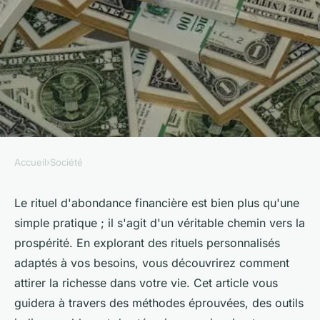
Accueil
›
Société
SOCIÉTÉ
Rituel d'abondance financière
Le rituel d'abondance financière est bien plus qu'une
simple pratique ; il s'agit d'un véritable chemin vers la
: votre chemin vers la
prospérité. En explorant des rituels personnalisés
prospérité
adaptés à vos besoins, vous découvrirez comment
attirer la richesse dans votre vie. Cet article vous
Iris
•
18 février 2026
•
3 min de lecture
guidera à travers des méthodes éprouvées, des outils