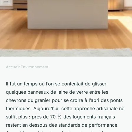
Accueil
›
Environnement
ENVIRONNEMENT
Réussir votre rénovation
Il fut un temps où l’on se contentait de glisser
quelques panneaux de laine de verre entre les
d'ampleur de manière
chevrons du grenier pour se croire à l’abri des ponts
optimale
thermiques. Aujourd’hui, cette approche artisanale ne
suffit plus : près de 70 % des logements français
Joséphine
•
06/06/2026 16:57
•
9 min de lecture
restent en dessous des standards de performance