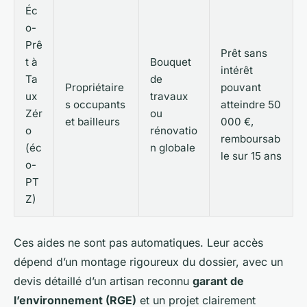
Éc
o-
Prê
Prêt sans
t à
Bouquet
intérêt
Ta
de
Propriétaire
pouvant
ux
travaux
s occupants
atteindre 50
Zér
ou
et bailleurs
000 €,
o
rénovatio
remboursab
(éc
n globale
le sur 15 ans
o-
PT
Z)
Ces aides ne sont pas automatiques. Leur accès
dépend d’un montage rigoureux du dossier, avec un
devis détaillé d’un artisan reconnu
garant de
l’environnement (RGE)
et un projet clairement