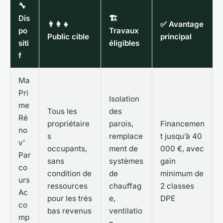
🔧
Dis
🏗️
👨‍👩‍👧
✅ Avantage
po
Travaux
Public cible
principal
siti
éligibles
f
Ma
Pri
Isolation
me
Tous les
des
Ré
propriétaire
parois,
Financemen
no
s
remplace
t jusqu’à 40
v’
occupants,
ment de
000 €, avec
Par
sans
systèmes
gain
co
condition de
de
minimum de
urs
ressources
chauffag
2 classes
Ac
pour les très
e,
DPE
co
bas revenus
ventilatio
mp