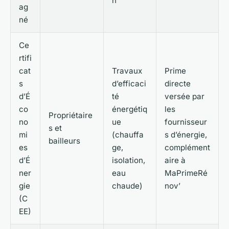
n
ag
né
Ce
rtifi
cat
Travaux
Prime
s
d’efficaci
directe
d’É
té
versée par
co
énergétiq
les
Propriétaire
no
ue
fournisseur
s et
mi
(chauffa
s d’énergie,
bailleurs
es
ge,
complément
d’É
isolation,
aire à
ner
eau
MaPrimeRé
gie
chaude)
nov’
(C
EE)