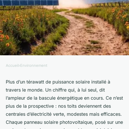
Accueil
›
Environnement
ENVIRONNEMENT
Optez pour des panneaux
Plus d’un térawatt de puissance solaire installé à
travers le monde. Un chiffre qui, à lui seul, dit
solaires pour une énergie
l’ampleur de la bascule énergétique en cours. Ce n’est
durable
plus de la prospective : nos toits deviennent des
centrales d’électricité verte, modestes mais efficaces.
Joséphine
•
08/07/2026 09:01
•
9 min de lecture
Chaque panneau solaire photovoltaique, posé sur une