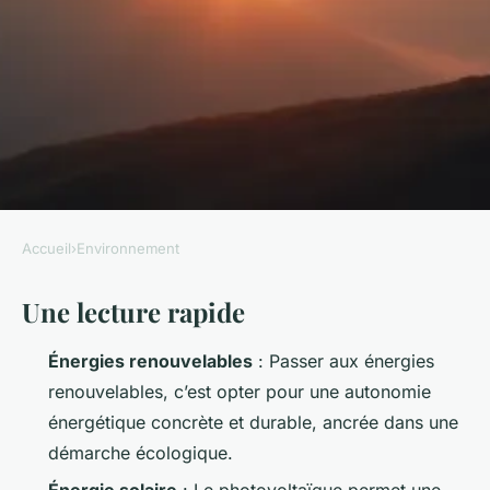
Accueil
›
Environnement
ENVIRONNEMENT
Une lecture rapide
L'avenir s'oriente vers
l'énergie renouvelable
Énergies renouvelables
: Passer aux énergies
renouvelables, c’est opter pour une autonomie
Joséphine
•
07/06/2026 17:15
•
11 min de lecture
énergétique concrète et durable, ancrée dans une
démarche écologique.