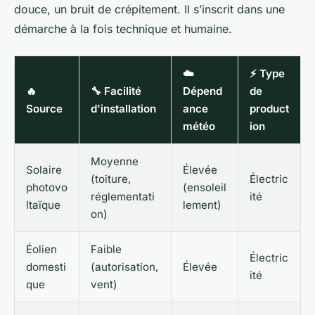
douce, un bruit de crépitement. Il s’inscrit dans une
démarche à la fois technique et humaine.
☁️
⚡ Type
🔥
🔧 Facilité
Dépend
de
Source
d'installation
ance
product
météo
ion
Moyenne
Solaire
Élevée
(toiture,
Électric
photovo
(ensoleil
réglementati
ité
ltaïque
lement)
on)
Éolien
Faible
Électric
domesti
(autorisation,
Élevée
ité
que
vent)