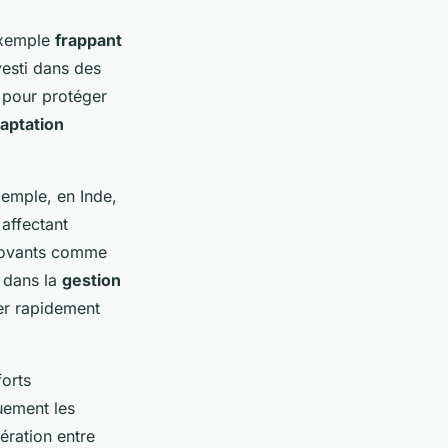
exemple
frappant
vesti dans des
s pour protéger
daptation
exemple, en Inde,
 affectant
nnovants comme
l dans la
gestion
er rapidement
orts
quement les
ération entre