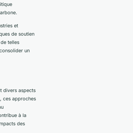
itique
 carbone.
stries et
ques de soutien
de telles
consolider un
t divers aspects
s, ces approches
au
ntribue à la
 impacts des