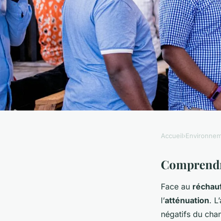
Accueil
›
Environne
ENVIRONNEMENT
Adaptation vs attén
Comprendre
Face au
réchau
stratégies face au 
l’
atténuation
. L
négatifs du chan