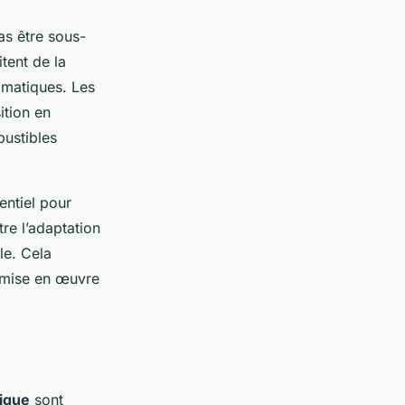
as être sous-
tent de la
imatiques. Les
ition en
bustibles
entiel pour
tre l’adaptation
le. Cela
a mise en œuvre
ique
sont