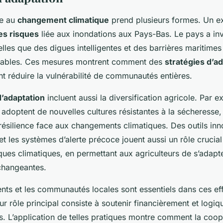
ce au
changement climatique
prend plusieurs formes. Un 
es risques
liée aux inondations aux Pays-Bas. Le pays a in
telles que des digues intelligentes et des barrières maritime
érables. Ces mesures montrent comment des
stratégies d’a
t réduire la vulnérabilité de communautés entières.
d’adaptation
incluent aussi la diversification agricole. Par 
 adoptent de nouvelles cultures résistantes à la sécheresse,
 résilience face aux changements climatiques. Des outils i
 et les systèmes d’alerte précoce jouent aussi un rôle crucia
ques climatiques, en permettant aux agriculteurs de s’adapt
changeantes.
ts et les communautés locales sont essentiels dans ces eff
ur rôle principal consiste à soutenir financièrement et logi
les. L’application de telles pratiques montre comment la coop