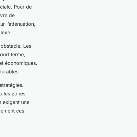
ciale. Pour de
uvre de
ur l’atténuation,
lexe.
 obstacle. Les
court terme,
 et économiques.
durables.
stratégies.
u les zones
s exigent une
cement ces