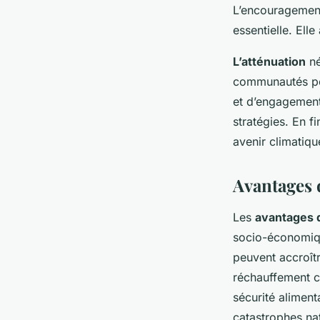
L’encouragement
essentielle. Ell
L’atténuation
né
communautés pou
et d’engagement 
stratégies. En 
avenir climatiqu
Avantages d
Les
avantages d
socio-économiqu
peuvent accroît
réchauffement cl
sécurité aliment
catastrophes nat