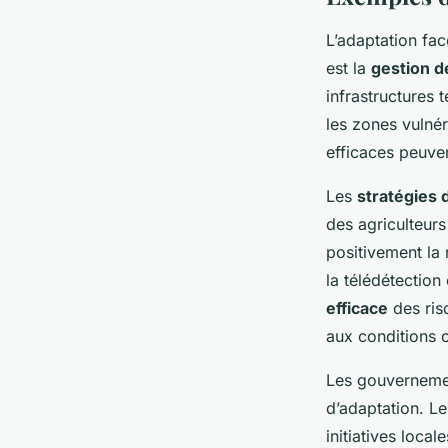
L’adaptation fa
est la
gestion d
infrastructures 
les zones vuln
efficaces peuven
Les
stratégies 
des agriculteurs
positivement la
la télédétection
efficace
des ris
aux conditions 
Les gouvernemen
d’adaptation. Le
initiatives loca