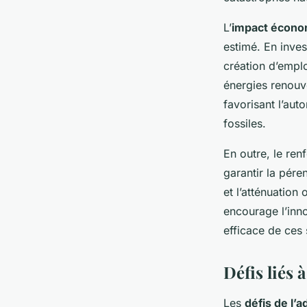
L’
impact écono
estimé. En inves
création d’empl
énergies renouve
favorisant l’au
fossiles.
En outre, le re
garantir la pére
et l’atténuatio
encourage l’inno
efficace de ces 
Défis liés à
Les
défis de l’a