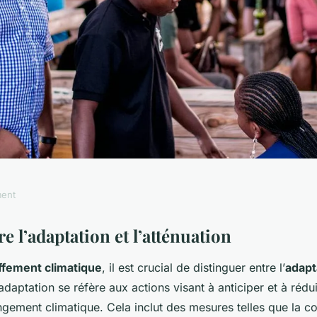
ment
uation: deux
 l’adaptation et l’atténuation
ffement climatique
, il est crucial de distinguer entre l’
adapt
réchauffement
’adaptation se réfère aux actions visant à anticiper et à rédu
gement climatique. Cela inclut des mesures telles que la co