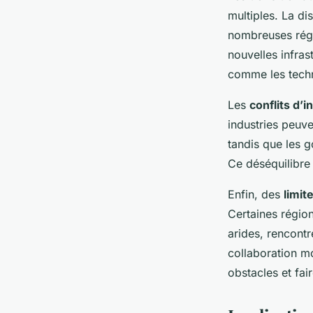
multiples. La di
nombreuses régi
nouvelles infras
comme les tech
Les
conflits d’i
industries peuve
tandis que les 
Ce déséquilibre 
Enfin, des
limit
Certaines régio
arides, rencontr
collaboration m
obstacles et fai