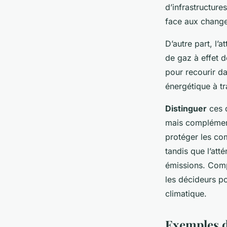
climatique
d’infrastructure
face aux change
Iris
•
20 décembre 2024
•
5 min de lecture
D’autre part, l’
de gaz à effet d
pour recourir da
énergétique à tr
Distinguer
ces d
mais complément
protéger les co
tandis que l’att
émissions. Comp
les décideurs p
climatique.
Exemples d