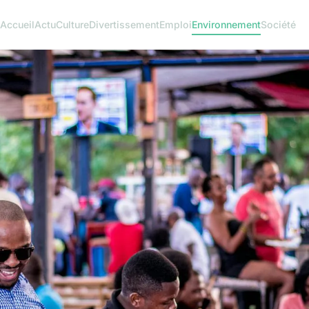
Accueil
Actu
Culture
Divertissement
Emploi
Environnement
Société