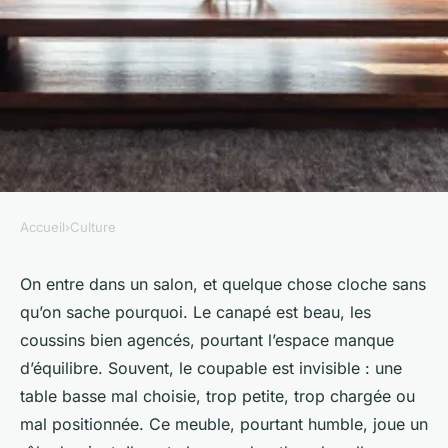
Accueil
›
Culture
CULTURE
Sélection de tables basses
On entre dans un salon, et quelque chose cloche sans
qu’on sache pourquoi. Le canapé est beau, les
design pour embellir votre
coussins bien agencés, pourtant l’espace manque
salon
d’équilibre. Souvent, le coupable est invisible : une
table basse mal choisie, trop petite, trop chargée ou
Dinaïs
•
13/04/2026 10:32
•
11 min de lecture
mal positionnée. Ce meuble, pourtant humble, joue un