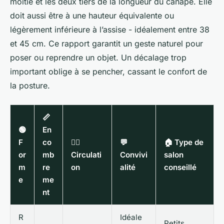
moitié et les deux tiers de la longueur du canapé. Elle
doit aussi être à une hauteur équivalente ou
légèrement inférieure à l’assise - idéalement entre 38
et 45 cm. Ce rapport garantit un geste naturel pour
poser ou reprendre un objet. Un décalage trop
important oblige à se pencher, cassant le confort de
la posture.
📏
🟢
En
F
co
🚶‍♂️
💬
🏠 Type de
or
mb
Circulati
Convivi
salon
m
re
on
alité
conseillé
e
me
nt
R
Idéale
Petits