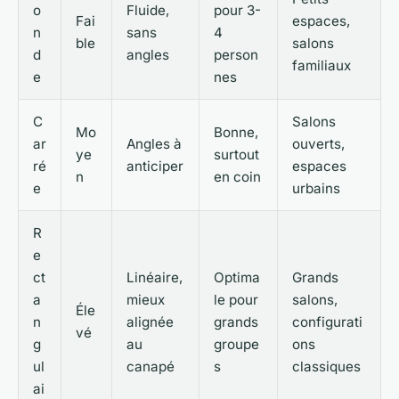
o
Fluide,
pour 3-
Fai
espaces,
n
sans
4
ble
salons
d
angles
person
familiaux
e
nes
C
Salons
Mo
Bonne,
ar
Angles à
ouverts,
ye
surtout
ré
anticiper
espaces
n
en coin
e
urbains
R
e
ct
Linéaire,
Optima
Grands
a
mieux
le pour
salons,
Éle
n
alignée
grands
configurati
vé
g
au
groupe
ons
ul
canapé
s
classiques
ai